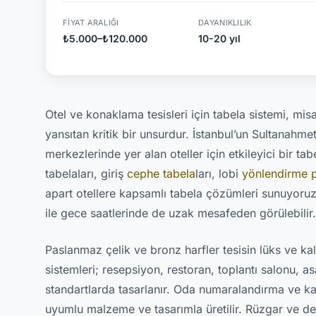
FIYAT ARALIĞI
DAYANIKLILIK
₺5.000–₺120.000
10-20 yıl
Otel ve konaklama tesisleri için tabela sistemi, misafi
yansıtan kritik bir unsurdur. İstanbul’un Sultanahmet
merkezlerinde yer alan oteller için etkileyici bir t
tabelaları, giriş
cephe tabela
ları, lobi
yönlendirme p
apart otellere kapsamlı tabela çözümleri sunuyoruz.
ile gece saatlerinde de uzak mesafeden görülebilir.
Paslanmaz çelik ve bronz harfler tesisin lüks ve kal
sistemleri; resepsiyon, restoran, toplantı salonu, asa
standartlarda tasarlanır. Oda numaralandırma ve kap
uyumlu malzeme ve tasarımla üretilir. Rüzgar ve d