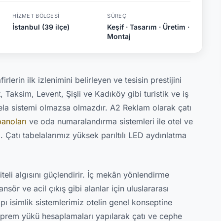
HIZMET BÖLGESI
SÜREÇ
İstanbul (39 ilçe)
Keşif · Tasarım · Üretim ·
Montaj
rlerin ilk izlenimini belirleyen ve tesisin prestijini
, Taksim, Levent, Şişli ve Kadıköy gibi turistik ve iş
abela sistemi olmazsa olmazdır. A2 Reklam olarak çatı
anoları
ve oda numaralandırma sistemleri ile otel ve
 Çatı tabelalarımız yüksek parıltılı LED aydınlatma
iteli algısını güçlendirir. İç mekân yönlendirme
nsör ve acil çıkış gibi alanlar için uluslararası
ı isimlik sistemlerimiz otelin genel konseptine
eprem yükü hesaplamaları yapılarak çatı ve cephe