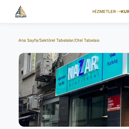
İçeriğe atla
HIZMETLER
KU
Ana Sayfa
/
Sektörel Tabelalar
/
Otel Tabelası