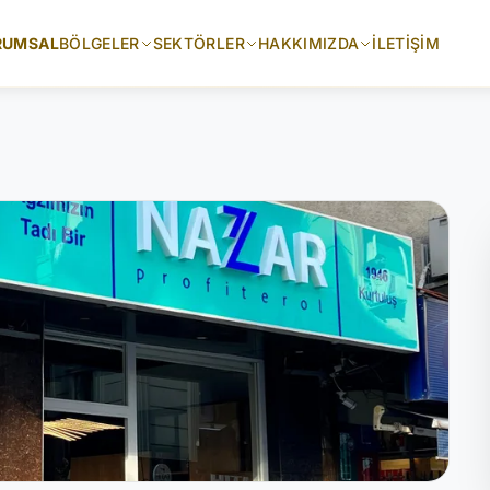
RUMSAL
BÖLGELER
SEKTÖRLER
HAKKIMIZDA
İLETIŞIM