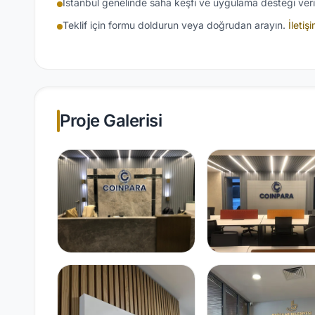
İstanbul genelinde saha keşfi ve uygulama desteği veril
Teklif için formu doldurun veya doğrudan arayın.
İletiş
Proje Galerisi