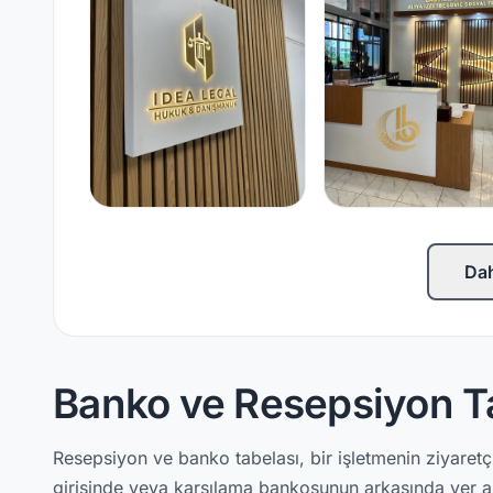
Dah
Banko ve Resepsiyon Ta
Resepsiyon ve banko tabelası, bir işletmenin ziyaretçi
girişinde veya karşılama bankosunun arkasında yer ala