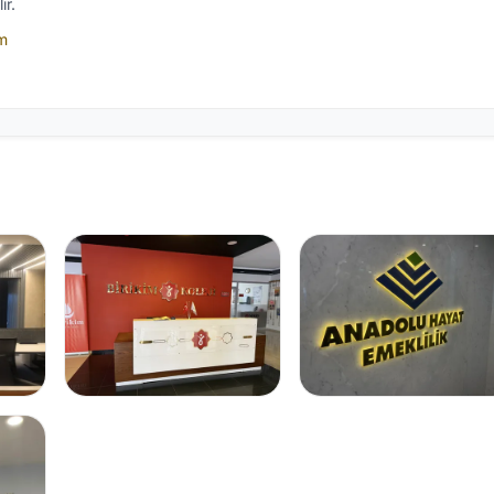
ir.
im