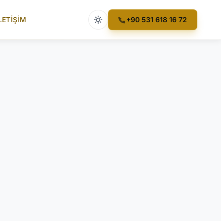
Açık tema etkin
LETIŞIM
+90 531 618 16 72