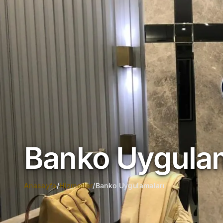
Banko Uygulam
Anasayfa
/
Hizmetler
/
Banko Uygulamaları