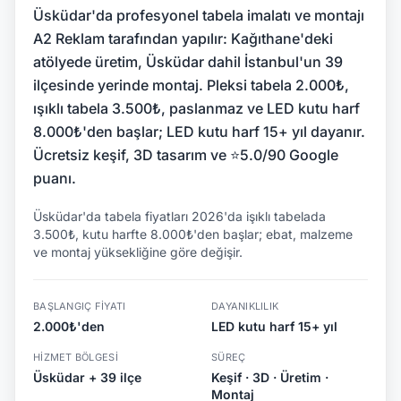
Üsküdar'da profesyonel tabela imalatı ve montajı
A2 Reklam tarafından yapılır: Kağıthane'deki
atölyede üretim, Üsküdar dahil İstanbul'un 39
ilçesinde yerinde montaj. Pleksi tabela 2.000₺,
ışıklı tabela 3.500₺, paslanmaz ve LED kutu harf
8.000₺'den başlar; LED kutu harf 15+ yıl dayanır.
Ücretsiz keşif, 3D tasarım ve ⭐5.0/90 Google
puanı.
Üsküdar'da tabela fiyatları 2026'da işıklı tabelada
3.500₺, kutu harfte 8.000₺'den başlar; ebat, malzeme
ve montaj yüksekliğine göre değişir.
BAŞLANGIÇ FIYATI
DAYANIKLILIK
2.000₺'den
LED kutu harf 15+ yıl
HIZMET BÖLGESI
SÜREÇ
Üsküdar + 39 ilçe
Keşif · 3D · Üretim ·
Montaj