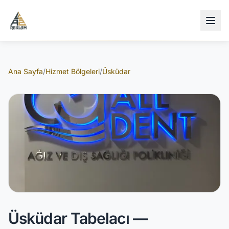
İçeriğe atla
Ana Sayfa
/
Hizmet Bölgeleri
/
Üsküdar
Üsküdar Tabelacı —