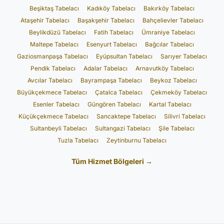
Beşiktaş Tabelacı
Kadıköy Tabelacı
Bakırköy Tabelacı
Ataşehir Tabelacı
Başakşehir Tabelacı
Bahçelievler Tabelacı
Beylikdüzü Tabelacı
Fatih Tabelacı
Ümraniye Tabelacı
Maltepe Tabelacı
Esenyurt Tabelacı
Bağcılar Tabelacı
Gaziosmanpaşa Tabelacı
Eyüpsultan Tabelacı
Sarıyer Tabelacı
Pendik Tabelacı
Adalar Tabelacı
Arnavutköy Tabelacı
Avcılar Tabelacı
Bayrampaşa Tabelacı
Beykoz Tabelacı
Büyükçekmece Tabelacı
Çatalca Tabelacı
Çekmeköy Tabelacı
Esenler Tabelacı
Güngören Tabelacı
Kartal Tabelacı
Küçükçekmece Tabelacı
Sancaktepe Tabelacı
Silivri Tabelacı
Sultanbeyli Tabelacı
Sultangazi Tabelacı
Şile Tabelacı
Tuzla Tabelacı
Zeytinburnu Tabelacı
Tüm Hizmet Bölgeleri →