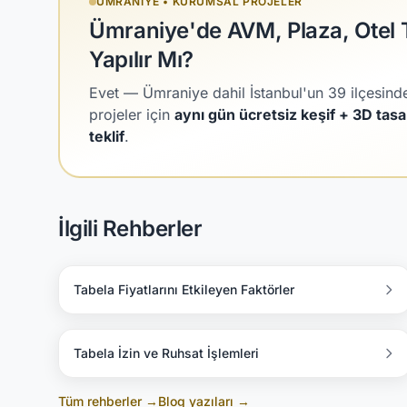
ÜMRANIYE • KURUMSAL PROJELER
Ümraniye'de AVM, Plaza, Otel 
Yapılır Mı?
Evet — Ümraniye dahil İstanbul'un 39 ilçesind
projeler için
aynı gün ücretsiz keşif + 3D tas
teklif
.
İlgili Rehberler
Tabela Fiyatlarını Etkileyen Faktörler
Tabela İzin ve Ruhsat İşlemleri
Tüm rehberler →
Blog yazıları →