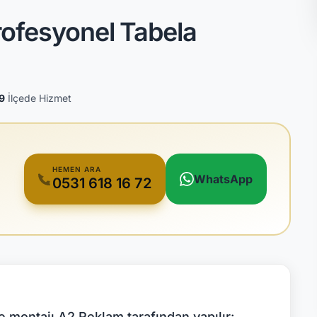
ofesyonel Tabela
9
İlçede Hizmet
HEMEN ARA
WhatsApp
0531 618 16 72
 montajı A2 Reklam tarafından yapılır: