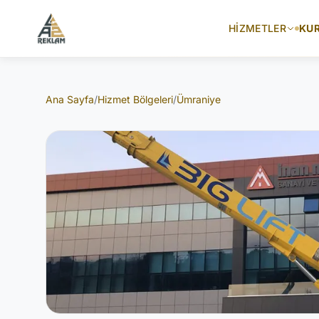
İçeriğe atla
HIZMETLER
KU
Ana Sayfa
/
Hizmet Bölgeleri
/
Ümraniye