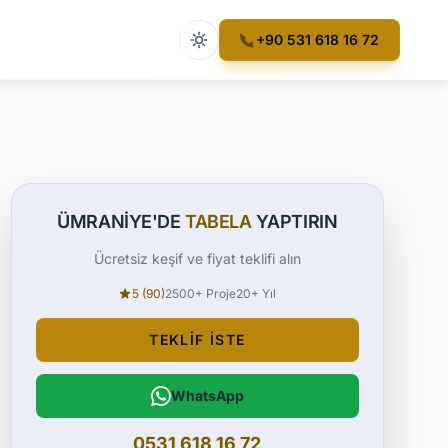
Açık tema etkin
+90 531 618 16 72
ÜMRANIYE'DE
TABELA
YAPTIRIN
Ücretsiz keşif ve fiyat teklifi alın
5 (90)
2500+ Proje
20+ Yıl
TEKLIF İSTE
WhatsApp
0531 618 16 72