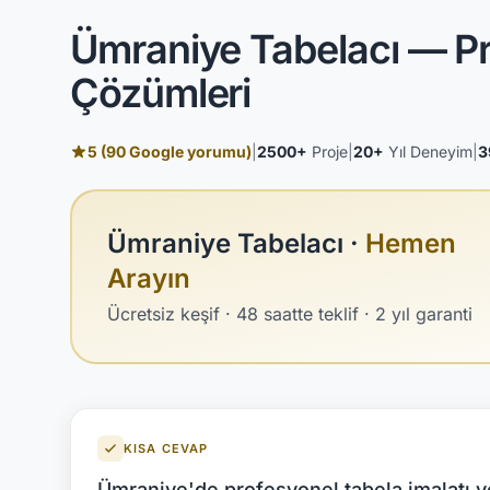
Ümraniye Tabelacı — Pr
Çözümleri
5 (90 Google yorumu)
|
2500+
Proje
|
20+
Yıl Deneyim
|
3
Ümraniye Tabelacı ·
Hemen
Arayın
Ücretsiz keşif · 48 saatte teklif · 2 yıl garanti
KISA CEVAP
Ümraniye'de profesyonel tabela imalatı ve