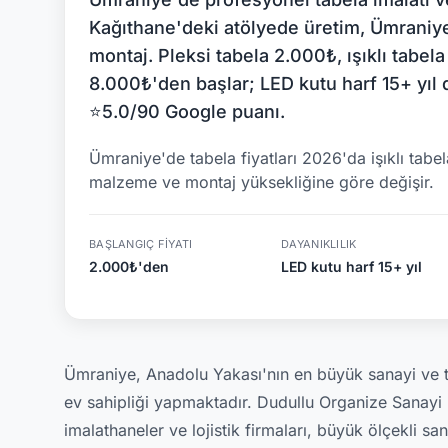
Kağıthane'deki atölyede üretim, Ümraniye
montaj. Pleksi tabela 2.000₺, ışıklı tabe
8.000₺'den başlar; LED kutu harf 15+ yıl d
⭐5.0/90 Google puanı.
Ümraniye'de tabela fiyatları 2026'da işıklı tab
malzeme ve montaj yüksekliğine göre değişir.
BAŞLANGIÇ FIYATI
DAYANIKLILIK
2.000₺'den
LED kutu harf 15+ yıl
Ümraniye, Anadolu Yakası'nın en büyük sanayi ve ti
ev sahipliği yapmaktadır. Dudullu Organize Sanayi 
imalathaneler ve lojistik firmaları, büyük ölçekli sa