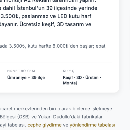
 dahil İstanbul'un 39 ilçesinde yerinde
la 3.500₺, paslanmaz ve LED kutu harf
ayanır. Ücretsiz keşif, 3D tasarım ve
elada 3.500₺, kutu harfte 8.000₺'den başlar; ebat,
HIZMET BÖLGESI
SÜREÇ
Ümraniye + 39 ilçe
Keşif · 3D · Üretim ·
Montaj
caret merkezlerinden biri olarak binlerce işletmeye
Bölgesi (OSB) ve Yukarı Dudullu'daki fabrikalar,
nayi tabelası,
cephe giydirme
ve
yönlendirme tabelası