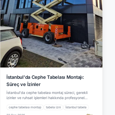
İstanbul'da Cephe Tabelası Montajı:
Süreç ve İzinler
İstanbul'da cephe tabelası montaj süreci, gerekli
izinler ve ruhsat işlemleri hakkında profesyonel
rehber. Yasal gereklilikleri öğrenin. | A2 Reklam:
cephe tabelası montajı
tabela izni
İstanbul tabela
2.500+ proje.