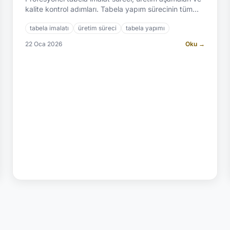
kalite kontrol adımları. Tabela yapım sürecinin tüm
detayları. | A2 Reklam: 2.500+ proje.
tabela imalatı
üretim süreci
tabela yapımı
22 Oca 2026
Oku →