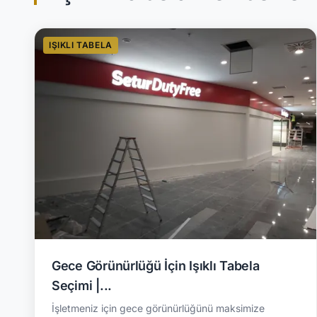
IŞIKLI TABELA
Gece Görünürlüğü İçin Işıklı Tabela
Seçimi |...
İşletmeniz için gece görünürlüğünü maksimize