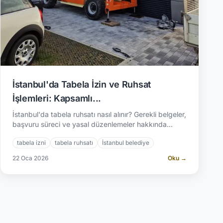
İstanbul'da Tabela İzin ve Ruhsat
İşlemleri: Kapsamlı...
İstanbul'da tabela ruhsatı nasıl alınır? Gerekli belgeler,
başvuru süreci ve yasal düzenlemeler hakkında
detaylı rehber. | A2 Reklam: 2.500+ proje.
tabela izni
tabela ruhsatı
İstanbul belediye
22 Oca 2026
Oku →