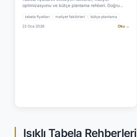
optimizasyonu ve bütçe planlama rehberi. Doğru
tabela yatırımı için kapsamlı kılavuz. | A2 Reklam:
tabela fiyatları
maliyet faktörleri
bütçe planlama
2.500+ proje.
22 Oca 2026
Oku →
Işıklı Tabela Rehberleri