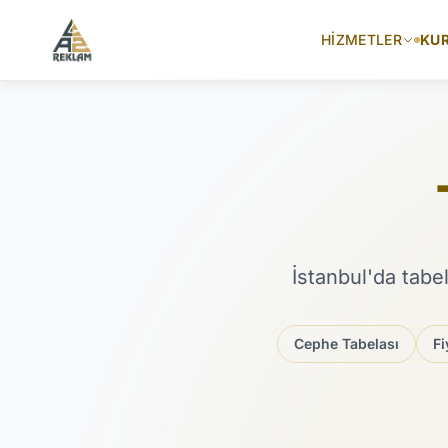
İçeriğe atla
HIZMETLER
KU
İstanbul'da tabe
Cephe Tabelası
Fi