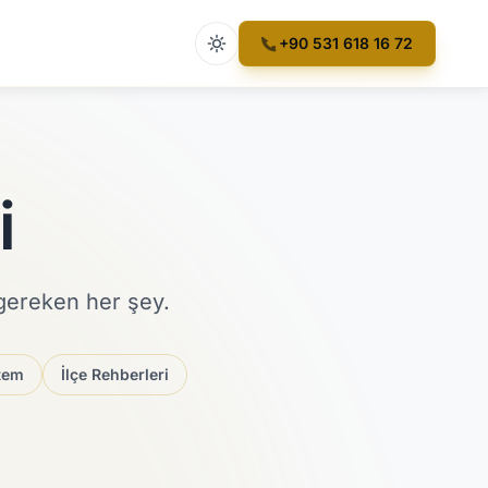
Açık tema etkin
+90 531 618 16 72
i
 gereken her şey.
tem
İlçe Rehberleri