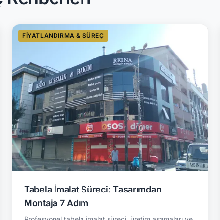
FIYATLANDIRMA & SÜREÇ
Tabela İmalat Süreci: Tasarımdan
Montaja 7 Adım
Profesyonel tabela imalat süreci, üretim aşamaları ve