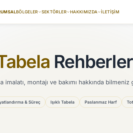
RUMSAL
BÖLGELER
SEKTÖRLER
HAKKIMIZDA
İLETIŞIM
Tabela
Rehberler
la imalatı, montajı ve bakımı hakkında bilmeniz
yatlandırma & Süreç
Işıklı Tabela
Paslanmaz Harf
To