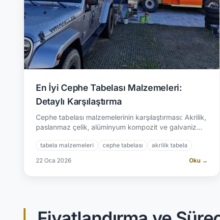
En İyi Cephe Tabelası Malzemeleri:
Detaylı Karşılaştırma
Cephe tabelası malzemelerinin karşılaştırması: Akrilik,
paslanmaz çelik, alüminyum kompozit ve galvaniz
sac. Hangisi sizin için ideal? | A2 Reklam: 2.500+
tabela malzemeleri
cephe tabelası
akrilik tabela
proje.
22 Oca 2026
Oku →
Fiyatlandırma ve Süreç