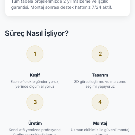
Tüm tabela projelerimizde 2 yıl malzeme ve işçilik
garantisi. Montaj sonrası destek hattımız 7/24 aktif.
Süreç Nasıl İşliyor?
1
2
Keşif
Tasarım
Esenler'e ekip gönderiyoruz,
3D görselleştirme ve malzeme
yerinde ölçüm alıyoruz
seçimi yapıyoruz
3
4
Üretim
Montaj
Kendi atölyemizde profesyonel
Uzman ekibimiz ile güvenli montaj
üretim gerçekleştiriyoruz
ve teslim