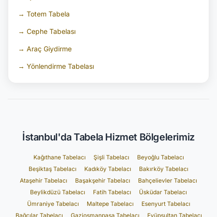
→ Totem Tabela
→ Cephe Tabelası
→ Araç Giydirme
→ Yönlendirme Tabelası
İstanbul'da Tabela Hizmet Bölgelerimiz
Kağıthane Tabelacı
Şişli Tabelacı
Beyoğlu Tabelacı
Beşiktaş Tabelacı
Kadıköy Tabelacı
Bakırköy Tabelacı
Ataşehir Tabelacı
Başakşehir Tabelacı
Bahçelievler Tabelacı
Beylikdüzü Tabelacı
Fatih Tabelacı
Üsküdar Tabelacı
Ümraniye Tabelacı
Maltepe Tabelacı
Esenyurt Tabelacı
Bağcılar Tabelacı
Gaziosmanpaşa Tabelacı
Eyüpsultan Tabelacı