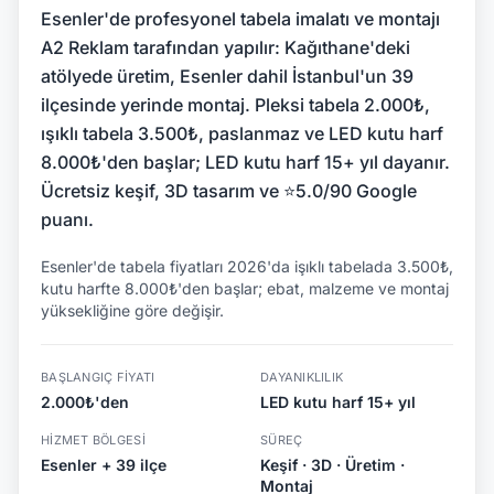
Esenler'de profesyonel tabela imalatı ve montajı
A2 Reklam tarafından yapılır: Kağıthane'deki
atölyede üretim, Esenler dahil İstanbul'un 39
ilçesinde yerinde montaj. Pleksi tabela 2.000₺,
ışıklı tabela 3.500₺, paslanmaz ve LED kutu harf
8.000₺'den başlar; LED kutu harf 15+ yıl dayanır.
Ücretsiz keşif, 3D tasarım ve ⭐5.0/90 Google
puanı.
Esenler'de tabela fiyatları 2026'da işıklı tabelada 3.500₺,
kutu harfte 8.000₺'den başlar; ebat, malzeme ve montaj
yüksekliğine göre değişir.
BAŞLANGIÇ FIYATI
DAYANIKLILIK
2.000₺'den
LED kutu harf 15+ yıl
HIZMET BÖLGESI
SÜREÇ
Esenler + 39 ilçe
Keşif · 3D · Üretim ·
Montaj