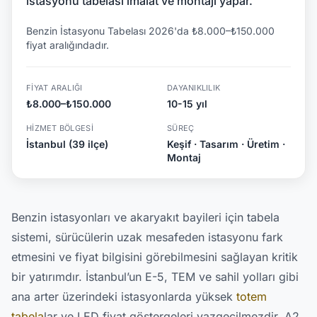
istasyonu tabelası imalat ve montajı yapar.
Benzin İstasyonu Tabelası 2026'da ₺8.000–₺150.000
fiyat aralığındadır.
FIYAT ARALIĞI
DAYANIKLILIK
₺8.000–₺150.000
10-15 yıl
HIZMET BÖLGESI
SÜREÇ
İstanbul (39 ilçe)
Keşif · Tasarım · Üretim ·
Montaj
Benzin istasyonları ve akaryakıt bayileri için tabela
sistemi, sürücülerin uzak mesafeden istasyonu fark
etmesini ve fiyat bilgisini görebilmesini sağlayan kritik
bir yatırımdır. İstanbul’un E-5, TEM ve sahil yolları gibi
ana arter üzerindeki istasyonlarda yüksek
totem
tabela
lar ve LED fiyat göstergeleri vazgeçilmezdir. A2