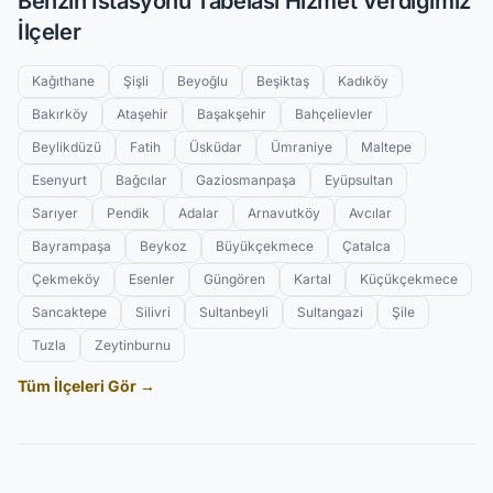
Benzin İstasyonu Tabelası Hizmet Verdiğimiz
İlçeler
Kağıthane
Şişli
Beyoğlu
Beşiktaş
Kadıköy
Bakırköy
Ataşehir
Başakşehir
Bahçelievler
Beylikdüzü
Fatih
Üsküdar
Ümraniye
Maltepe
Esenyurt
Bağcılar
Gaziosmanpaşa
Eyüpsultan
Sarıyer
Pendik
Adalar
Arnavutköy
Avcılar
Bayrampaşa
Beykoz
Büyükçekmece
Çatalca
Çekmeköy
Esenler
Güngören
Kartal
Küçükçekmece
Sancaktepe
Silivri
Sultanbeyli
Sultangazi
Şile
Tuzla
Zeytinburnu
Tüm İlçeleri Gör →