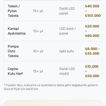
Totem /
₺40.000
Dahili LED
Pylon
15+ yıl
–
panel
Tabela
₺150.000
₺20.000
Kanopi
LED bant /
10+ yıl
–
Aydınlatma
panel
₺60.000
Pompa
₺8.000 –
Üstü
10+ yıl
Işıklı kutu
₺25.000
Tabela
₺15.000
Cephe
Dahili LED
15+ yıl
–
Kutu Harf
modül
₺50.000
* Fiyatlar ölçü, malzeme ve aydınlatma tipine göre değişkenlik gösterir.
Güncel fiyat için teklif alın.