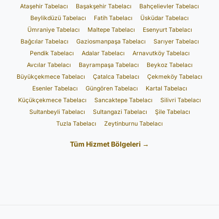
Ataşehir Tabelacı
Başakşehir Tabelacı
Bahçelievler Tabelacı
Beylikdüzü Tabelacı
Fatih Tabelacı
Üsküdar Tabelacı
Ümraniye Tabelacı
Maltepe Tabelacı
Esenyurt Tabelacı
Bağcılar Tabelacı
Gaziosmanpaşa Tabelacı
Sarıyer Tabelacı
Pendik Tabelacı
Adalar Tabelacı
Arnavutköy Tabelacı
Avcılar Tabelacı
Bayrampaşa Tabelacı
Beykoz Tabelacı
Büyükçekmece Tabelacı
Çatalca Tabelacı
Çekmeköy Tabelacı
Esenler Tabelacı
Güngören Tabelacı
Kartal Tabelacı
Küçükçekmece Tabelacı
Sancaktepe Tabelacı
Silivri Tabelacı
Sultanbeyli Tabelacı
Sultangazi Tabelacı
Şile Tabelacı
Tuzla Tabelacı
Zeytinburnu Tabelacı
Tüm Hizmet Bölgeleri →