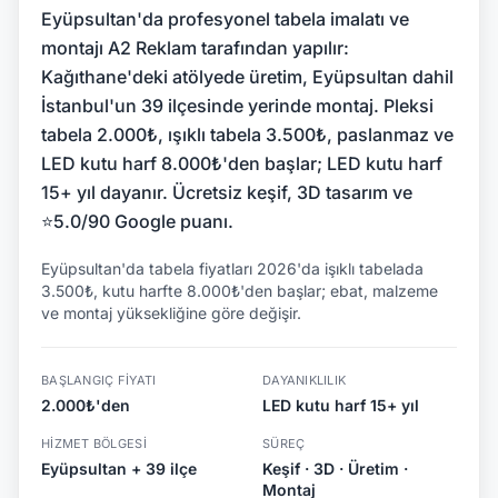
Eyüpsultan'da profesyonel tabela imalatı ve
montajı A2 Reklam tarafından yapılır:
Kağıthane'deki atölyede üretim, Eyüpsultan dahil
İstanbul'un 39 ilçesinde yerinde montaj. Pleksi
tabela 2.000₺, ışıklı tabela 3.500₺, paslanmaz ve
LED kutu harf 8.000₺'den başlar; LED kutu harf
15+ yıl dayanır. Ücretsiz keşif, 3D tasarım ve
⭐5.0/90 Google puanı.
Eyüpsultan'da tabela fiyatları 2026'da işıklı tabelada
3.500₺, kutu harfte 8.000₺'den başlar; ebat, malzeme
ve montaj yüksekliğine göre değişir.
BAŞLANGIÇ FIYATI
DAYANIKLILIK
2.000₺'den
LED kutu harf 15+ yıl
HIZMET BÖLGESI
SÜREÇ
Eyüpsultan + 39 ilçe
Keşif · 3D · Üretim ·
Montaj