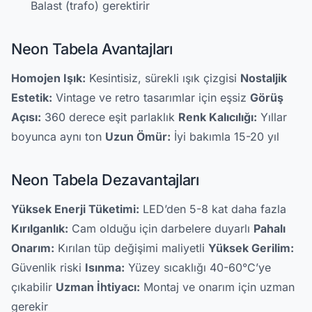
Balast (trafo) gerektirir
Neon Tabela Avantajları
Homojen Işık:
Kesintisiz, sürekli ışık çizgisi
Nostaljik
Estetik:
Vintage ve retro tasarımlar için eşsiz
Görüş
Açısı:
360 derece eşit parlaklık
Renk Kalıcılığı:
Yıllar
boyunca aynı ton
Uzun Ömür:
İyi bakımla 15-20 yıl
Neon Tabela Dezavantajları
Yüksek Enerji Tüketimi:
LED’den 5-8 kat daha fazla
Kırılganlık:
Cam olduğu için darbelere duyarlı
Pahalı
Onarım:
Kırılan tüp değişimi maliyetli
Yüksek Gerilim:
Güvenlik riski
Isınma:
Yüzey sıcaklığı 40-60°C’ye
çıkabilir
Uzman İhtiyacı:
Montaj ve onarım için uzman
gerekir