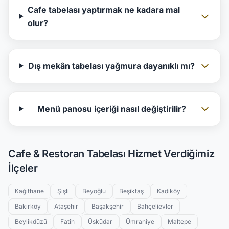
Cafe tabelası yaptırmak ne kadara mal
olur?
Dış mekân tabelası yağmura dayanıklı mı?
Menü panosu içeriği nasıl değiştirilir?
Cafe & Restoran Tabelası Hizmet Verdiğimiz
İlçeler
Kağıthane
Şişli
Beyoğlu
Beşiktaş
Kadıköy
Bakırköy
Ataşehir
Başakşehir
Bahçelievler
Beylikdüzü
Fatih
Üsküdar
Ümraniye
Maltepe