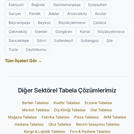
Esenyurt
Bağcılar
Gaziosmanpaşa
Eyüpsultan
Sarıyer
Pendik
Adalar
Arnavutköy
Avcılar
Bayrampaşa
Beykoz
Büyükçekmece
Çatalca
Çekmeköy
Esenler
Güngören
Kartal
Küçükçekmece
Sancaktepe
Silivri
Sultanbeyli
Sultangazi
Şile
Tuzla
Zeytinburnu
Tüm İlçeleri Gör →
Diğer Sektörel Tabela Çözümlerimiz
Berber Tabelasi
Kuaför Tabelası
Eczane Tabelası
Market Tabelası
Diş Kliniği Tabelası
Otel Tabelası
Mağaza Tabelası
Fabrika Tabelası
Plaza Tabelası
AVM Tabelası
Hastane Tabelası
Okul Tabelası
Benzin İstasyonu Tabelası
Kargo & Lojistik Tabelası
Fırın & Pastane Tabelası