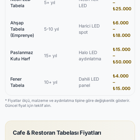
5+ yıl
–
Tabela
LED
₺25.000
Ahşap
₺6.000
Harici LED
Tabela
5-10 yıl
–
spot
(Emprenye)
₺18.000
₺15.000
Paslanmaz
Halo LED
15+ yıl
–
Kutu Harf
aydınlatma
₺50.000
₺4.000
Fener
Dahili LED
10+ yıl
–
Tabela
panel
₺15.000
* Fiyatlar ölçü, malzeme ve aydınlatma tipine göre değişkenlik gösterir.
Güncel fiyat için teklif alın.
Cafe & Restoran Tabelası Fiyatları