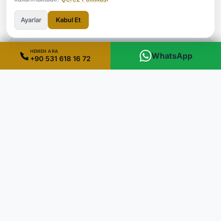
Ayarlar
Kabul Et
HEMEN ARA
WhatsApp
+90 531 618 16 72
Fiyatı Etkileyen Unsurlar
Ölçüler ve montaj yüksekliği
Malzeme seçimi (alüminyum, paslanmaz, pleksi vb.)
Aydınlatma tipi ve güç altyapısı
Adet ve montaj lokasyonu
Özel üretim ve hızlandırılmış teslimat ihtiyaçları