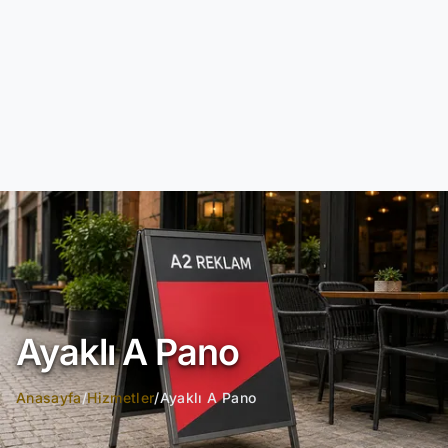
Ayaklı A Pano
Anasayfa
/
Hizmetler
/
Ayaklı A Pano