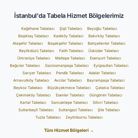
İstanbul'da Tabela Hizmet Bölgelerimiz
Kağıthane Tabelacı
Şişli Tabelacı
Beyoğlu Tabelacı
Beşiktaş Tabelacı
Kadıköy Tabelacı
Bakırköy Tabelacı
Ataşehir Tabelacı
Başakşehir Tabelacı
Bahçelievler Tabelacı
Beylikdüzü Tabelacı
Fatih Tabelacı
Üsküdar Tabelacı
Ümraniye Tabelacı
Maltepe Tabelacı
Esenyurt Tabelacı
Bağcılar Tabelacı
Gaziosmanpaşa Tabelacı
Eyüpsultan Tabelacı
Sarıyer Tabelacı
Pendik Tabelacı
Adalar Tabelacı
Arnavutköy Tabelacı
Avcılar Tabelacı
Bayrampaşa Tabelacı
Beykoz Tabelacı
Büyükçekmece Tabelacı
Çatalca Tabelacı
Çekmeköy Tabelacı
Esenler Tabelacı
Güngören Tabelacı
Kartal Tabelacı
Sancaktepe Tabelacı
Silivri Tabelacı
Sultanbeyli Tabelacı
Sultangazi Tabelacı
Şile Tabelacı
Tuzla Tabelacı
Zeytinburnu Tabelacı
Tüm Hizmet Bölgeleri →