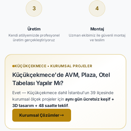
3
4
Üretim
Montaj
Kendi atölyemizde profesyonel
Uzman ekibimiz ile güvenli montaj
üretim gerçekleştiriyoruz
ve teslim
KÜÇÜKÇEKMECE • KURUMSAL PROJELER
Küçükçekmece'de AVM, Plaza, Otel
Tabelası Yapılır Mı?
Evet — Küçükçekmece dahil İstanbul'un 39 ilçesinde
kurumsal ölçek projeler için
aynı gün ücretsiz keşif +
3D tasarım + 48 saatte teklif
.
Kurumsal Çözümler