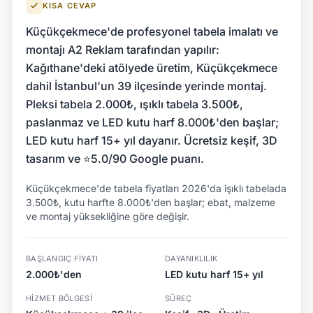
KISA CEVAP
Küçükçekmece'de profesyonel tabela imalatı ve
montajı A2 Reklam tarafından yapılır:
Kağıthane'deki atölyede üretim, Küçükçekmece
dahil İstanbul'un 39 ilçesinde yerinde montaj.
Pleksi tabela 2.000₺, ışıklı tabela 3.500₺,
paslanmaz ve LED kutu harf 8.000₺'den başlar;
LED kutu harf 15+ yıl dayanır. Ücretsiz keşif, 3D
tasarım ve ⭐5.0/90 Google puanı.
Küçükçekmece'de tabela fiyatları 2026'da işıklı tabelada
3.500₺, kutu harfte 8.000₺'den başlar; ebat, malzeme
ve montaj yüksekliğine göre değişir.
BAŞLANGIÇ FIYATI
DAYANIKLILIK
2.000₺'den
LED kutu harf 15+ yıl
HIZMET BÖLGESI
SÜREÇ