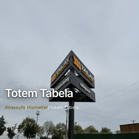
Totem Tabela
Anasayfa
/
Hizmetler
/
Totem Tabela