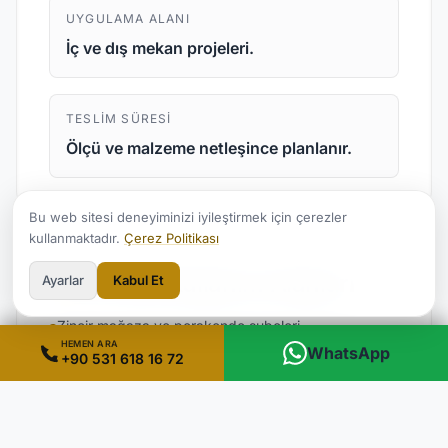
UYGULAMA ALANI
İç ve dış mekan projeleri.
TESLIM SÜRESI
Ölçü ve malzeme netleşince planlanır.
Bu web sitesi deneyiminizi iyileştirmek için çerezler
kullanmaktadır.
Çerez Politikası
Kurumsal Kullanım Alanları
Ayarlar
Kabul Et
Zincir mağaza ve perakende şubeleri
HEMEN ARA
WhatsApp
Otel, hastane ve sağlık kuruluşları
+90 531 618 16 72
Fabrika, üretim tesisi ve depolar
Plaza, ofis ve showroom projeleri