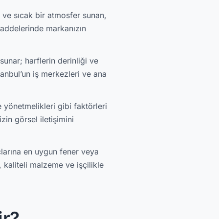
o ve sıcak bir atmosfer sunan,
l caddelerinde markanızın
unar; harflerin derinliği ve
tanbul’un iş merkezleri ve ana
yönetmelikleri gibi faktörleri
in görsel iletişimini
çlarına en uygun fener veya
kaliteli malzeme ve işçilikle
ir?