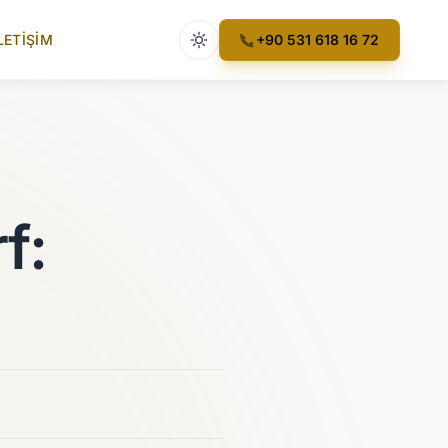
Açık tema etkin
LETIŞIM
+90 531 618 16 72
f: