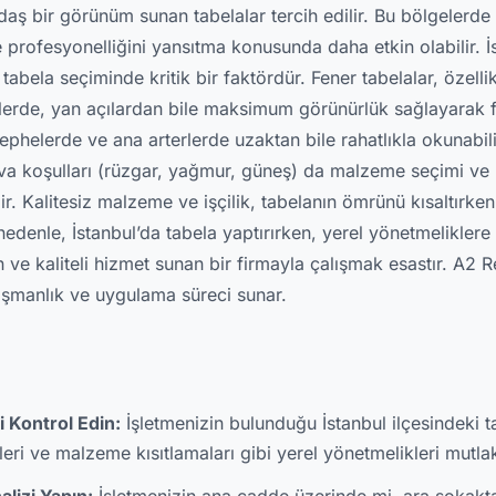
ğdaş bir görünüm sunan tabelalar tercih edilir. Bu bölgelerde
 profesyonelliğini yansıtma konusunda daha etkin olabilir. İ
tabela seçiminde kritik bir faktördür. Fener tabelalar, özelli
erde, yan açılardan bile maksimum görünürlük sağlayarak fa
cephelerde ve ana arterlerde uzaktan bile rahatlıkla okunabili
ava koşulları (rüzgar, yağmur, güneş) da malzeme seçimi ve 
r. Kalitesiz malzeme ve işçilik, tabelanın ömrünü kısaltırke
 nedenle, İstanbul’da tabela yaptırırken, yerel yönetmeliklere
 ve kaliteli hizmet sunan bir firmayla çalışmak esastır. A2 
ışmanlık ve uygulama süreci sunar.
 Kontrol Edin:
İşletmenizin bulunduğu İstanbul ilçesindeki tab
leri ve malzeme kısıtlamaları gibi yerel yönetmelikleri mutla