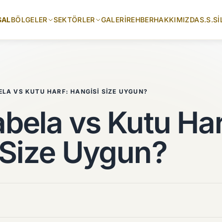
SAL
BÖLGELER
SEKTÖRLER
GALERI
REHBER
HAKKIMIZDA
S.S.S
İ
ELA VS KUTU HARF: HANGISI SIZE UYGUN?
bela vs Kutu Har
 Size Uygun?