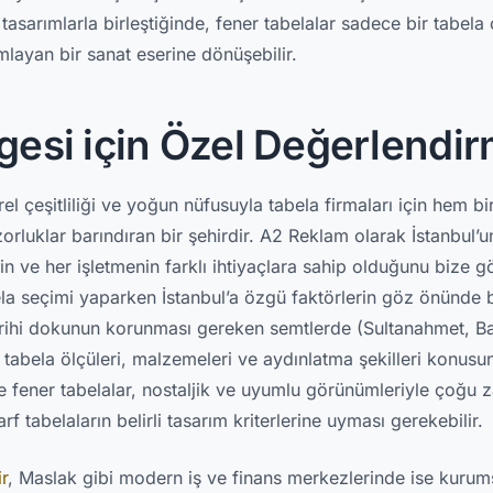
tasarımlarla birleştiğinde, fener tabelalar sadece bir tabela
mlayan bir sanat eserine dönüşebilir.
lgesi için Özel Değerlendi
rel çeşitliliği ve yoğun nüfusuyla tabela firmaları için hem bir
rluklar barındıran bir şehirdir. A2 Reklam olarak İstanbul’u
n ve her işletmenin farklı ihtiyaçlara sahip olduğunu bize gö
ela seçimi yaparken İstanbul’a özgü faktörlerin göz önünde
arihi dokunun korunması gereken semtlerde (Sultanahmet, Ba
 tabela ölçüleri, malzemeleri ve aydınlatma şekilleri konusu
rde fener tabelalar, nostaljik ve uyumlu görünümleriyle çoğu
rf tabelaların belirli tasarım kriterlerine uyması gerekebilir.
r
, Maslak gibi modern iş ve finans merkezlerinde ise kurums