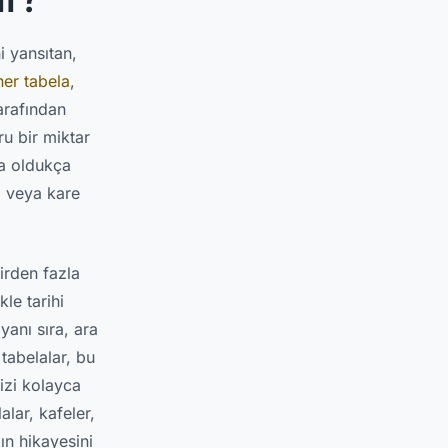
i yansıtan,
ner tabela
,
arafından
ru bir miktar
da oldukça
l veya kare
irden fazla
le tarihi
anı sıra, ara
tabelalar, bu
nizi kolayca
lar, kafeler,
zın hikayesini