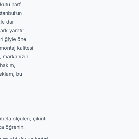
 kutu harf
stanbul’un
kle dar
rk yaratır.
rliğiyle öne
montaj kalitesi
n, markanızın
 hakim,
Reklam, bu
ela ölçüleri, çıkıntı
ka öğrenin.