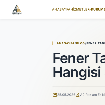
İçeriğe atla
ANASAYFA
HIZMETLER
KURUM
ANASAYFA
/
BLOG
/
FENER TAB
Fener Ta
Hangisi
25.05.2026
A2 Reklam Ekibi