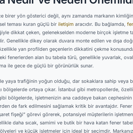
ece birer yön gösterici değil, aynı zamanda markanın kimliğin
rsel teması kuran güçlü bir
iletişim
aracıdır. Bu bağlamda,
fe
ğiyle dikkat çeken, gelenekselden moderne birçok işletme t
idir. Genellikle dikey olarak duvara monte edilen ve dışa doğ
, özellikle yan profilden geçenlerin dikkatini çekme konusun
deki fenerlerden alan bu tabela türü, genellikle yuvarlak, ova
tma ile gece de güçlü bir görünürlük sunar.
kle yaya trafiğinin yoğun olduğu, dar sokaklara sahip veya b
 bölgelerde ortaya çıkar. İstanbul gibi metropollerde, özellik
ibi bölgelerde, işletmenizin ana caddeye bakan cephesinin y
en de fark edilmesini sağlamak kritik bir avantajdır. Fener 
şaret fişeği” görevi görerek, potansiyel müşterilerin işletme
likle daha sıcak, samimi ve butik bir hava katan fener tabela
tölyeleri ve küçük işletmeler için ideal bir seçimdir. Markanı