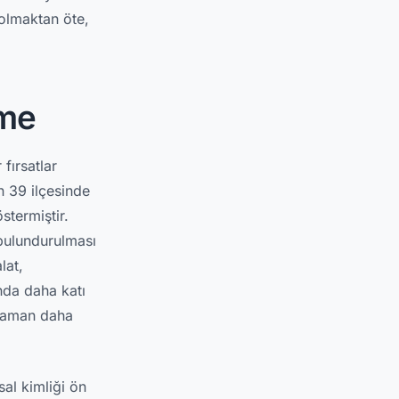
 olmaktan öte,
rme
 fırsatlar
n 39 ilçesinde
stermiştir.
 bulundurulması
lat,
nda daha katı
 zaman daha
al kimliği ön