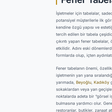
İşletmeler için tabelalar, sad
potansiyel müşterilerle ilk gö
kendine özgü yapısı ve esteti
tercih edilen bir tabela çeşid
çıkıntı yapan fener tabelalar
etkilidir. Adını eski dönemler
formlarda olup, içten aydınla
Fener tabelanın önemi, özelli
işletmenin yan yana sıralandığı
yarımada,
Beyoğlu
,
Kadıköy
g
sokaklardan veya yan geçişlerd
noktalarda adeta bir “görsel i
bulmasına yardımcı olur. Genel
restoranlar, butikler, zanaat a