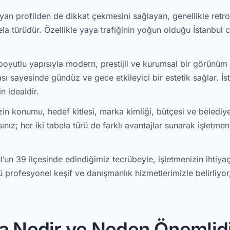
 yan profilden de dikkat çekmesini sağlayan, genellikle retr
abela türüdür. Özellikle yaya trafiğinin yoğun olduğu İstanbu
 boyutlu yapısıyla modern, prestijli ve kurumsal bir görünüm s
ası sayesinde gündüz ve gece etkileyici bir estetik sağlar. İs
in idealdir.
n konumu, hedef kitlesi, marka kimliği, bütçesi ve belediye 
z; her iki tabela türü de farklı avantajlar sunarak işletmeniz
’un 39 ilçesinde edindiğimiz tecrübeyle, işletmenizin ihtiya
profesyonel keşif ve danışmanlık hizmetlerimizle belirliyor, 
a Nedir ve Neden Önemlid