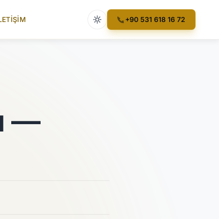
Açık tema etkin
LETIŞIM
+90 531 618 16 72
ı —