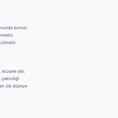
umunda kırmızı
rmesini
çözümdür.
k, eczane adı,
çekiciliği
 en üst düzeye