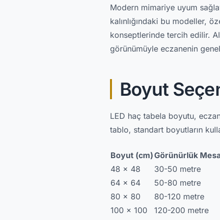
Modern mimariye uyum sağlaya
kalınlığındaki bu modeller, öz
konseptlerinde tercih edilir. 
görünümüyle eczanenin genel 
Boyut Seçen
LED haç tabela boyutu, eczan
tablo, standart boyutların kull
Boyut (cm)
Görünürlük Mesa
48 x 48
30-50 metre
64 x 64
50-80 metre
80 x 80
80-120 metre
100 x 100
120-200 metre