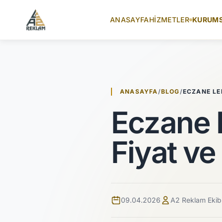
İçeriğe atla
ANASAYFA
HIZMETLER
KURUM
ANASAYFA
/
BLOG
/
ECZANE LE
Eczane 
Fiyat v
09.04.2026
A2 Reklam Ekib