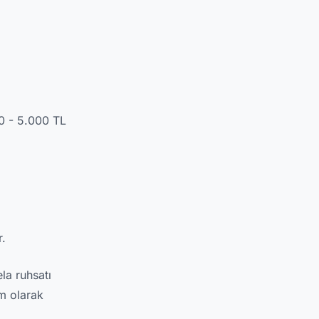
00 - 5.000 TL
r.
ela ruhsatı
am olarak