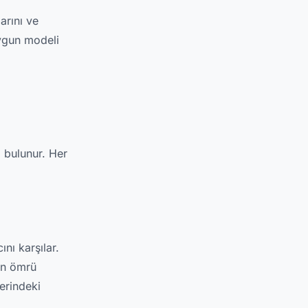
arını ve
uygun modeli
 bulunur. Her
nı karşılar.
zun ömrü
erindeki