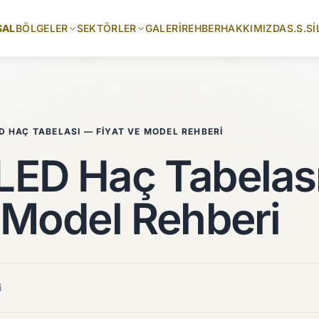
SAL
BÖLGELER
SEKTÖRLER
GALERI
REHBER
HAKKIMIZDA
S.S.S
İ
D HAÇ TABELASI — FIYAT VE MODEL REHBERI
LED Haç Tabelas
e Model Rehberi
i