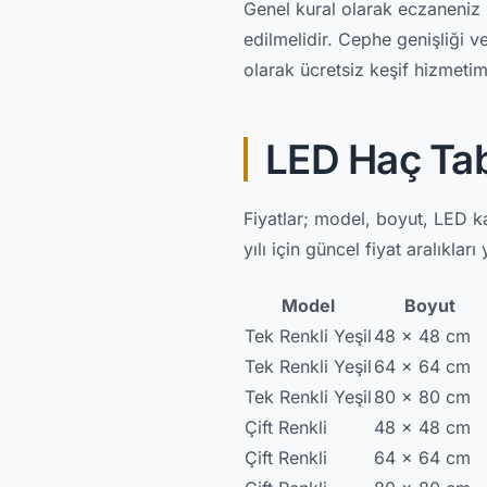
Genel kural olarak eczaneniz 
edilmelidir. Cephe genişliği v
olarak ücretsiz keşif hizmeti
LED Haç Tab
Fiyatlar; model, boyut, LED ka
yılı için güncel fiyat aralıkları
Model
Boyut
Tek Renkli Yeşil
48 x 48 cm
Tek Renkli Yeşil
64 x 64 cm
Tek Renkli Yeşil
80 x 80 cm
Çift Renkli
48 x 48 cm
Çift Renkli
64 x 64 cm