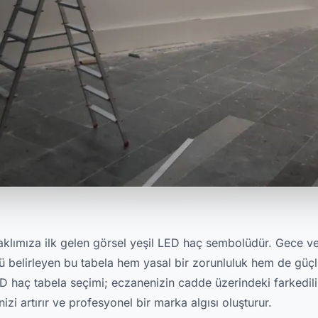
 aklımıza ilk gelen görsel yeşil LED haç sembolüdür. Gece 
ü belirleyen bu tabela hem yasal bir zorunluluk hem de güçl
D haç tabela seçimi; eczanenizin cadde üzerindeki farkedilir
nizi artırır ve profesyonel bir marka algısı oluşturur.