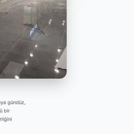
veya gündüz,
ü bir
liğini