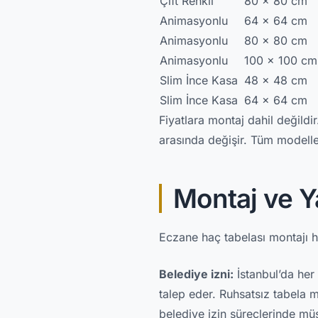
Çift Renkli
80 x 80 cm
Animasyonlu
64 x 64 cm
Animasyonlu
80 x 80 cm
Animasyonlu
100 x 100 cm
Slim İnce Kasa
48 x 48 cm
Slim İnce Kasa
64 x 64 cm
Fiyatlara montaj dahil değild
arasında değişir. Tüm modelle
Montaj ve Y
Eczane haç tabelası montajı h
Belediye izni:
İstanbul’da her 
talep eder. Ruhsatsız tabela 
belediye izin süreçlerinde mü