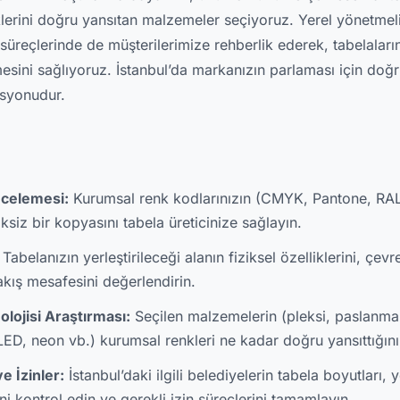
lerini doğru yansıtan malzemeler seçiyoruz. Yerel yönetmel
süreçlerinde de müşterilerimize rehberlik ederek, tabelaları
esini sağlıyoruz. İstanbul’da markanızın parlaması için doğr
isyonudur.
ncelemesi:
Kurumsal renk kodlarınızın (CMYK, Pantone, RAL),
iksiz bir kopyasını tabela üreticinize sağlayın.
Tabelanızın yerleştirileceği alanın fiziksel özelliklerini, çev
bakış mesafesini değerlendirin.
ojisi Araştırması:
Seçilen malzemelerin (pleksi, paslanma
LED, neon vb.) kurumsal renkleri ne kadar doğru yansıttığını 
e İzinler:
İstanbul’daki ilgili belediyelerin tabela boyutları, 
ini kontrol edin ve gerekli izin süreçlerini tamamlayın.