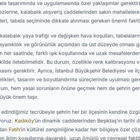
abela tasarımında ve uygulamasında özel yaklaşımlar gerektirir
erine, kalabalık alışveriş caddelerinden sakin mahallelere
eri, tabela seçiminde dikkate alınması gereken önemli faktör
, kalabalık yaya trafiği ve değişken hava koşulları, tabelalar
ayanıklılık ve görünürlük açısından da üst düzeyde olması ge
n her saatinde, farklı ışık koşullarında ve uzak mesafelerde
kilde iletebilmelidir. Bu durum, özellikle renk kalibrasyonu 
nmasını gerektirir. Ayrıca, İstanbul Büyükşehir Belediyesi ve il
likleri, tasarım ve boyutlandırma süreçlerinde uyulması gere
a uyum, hem yasal sorunların önüne geçmek hem de şehrin gen
üyük önem taşır.
edindiğimiz tecrübeyle şehrin her bir ilçesinin kendine özgü 
iyoruz.
Kadıköy
’ün dinamik caddelerinden Beşiktaş’ın tarihi 
ndan
Fatih
’in kültürel zenginliğine kadar her bölgeye özel çö
en iklim koşullarına dayanıklı, uzun ömürlü ve çevresel fakt