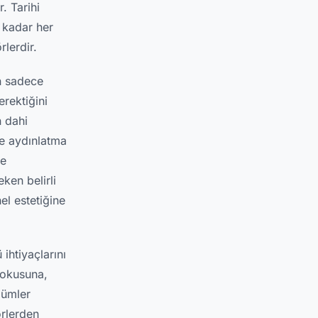
. Tarihi
 kadar her
lerdir.
ın sadece
rektiğini
n dahi
ve aydınlatma
çe
ken belirli
el estetiğine
ihtiyaçlarını
dokusuna,
zümler
örlerden