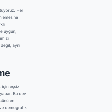
tuyoruz. Her
inlemesine
klı
ine uygun,
ımızı
 değil, aynı
rme
 için eşsiz
 yapar. Bu dev
ücünü en
i ve demografik