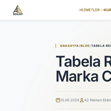
İçeriğe atla
HIZMETLER
KU
ANASAYFA
/
BLOG
/
TABELA RE
Tabela 
Marka 
15.06.2026
A2 Reklam Ekibi