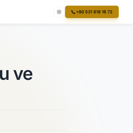
Açık tema etkin
+90 531 618 16 72
u ve