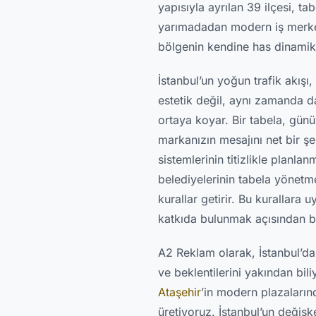
yapısıyla ayrılan 39 ilçesi, t
yarımadadan modern iş merkezl
bölgenin kendine has dinamikl
İstanbul’un yoğun trafik akışı
estetik değil, aynı zamanda d
ortaya koyar. Bir tabela, günü
markanızın mesajını net bir şe
sistemlerinin titizlikle planla
belediyelerinin tabela yönetme
kurallar getirir. Bu kurallar
katkıda bulunmak açısından b
A2 Reklam olarak, İstanbul’da 
ve beklentilerini yakından bil
Ataşehir
’in modern plazaları
üretiyoruz. İstanbul’un değişk