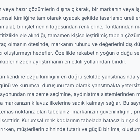
ın veya hazır çözümlerin dışına çıkarak, bir markanın veya i
umsal kimliğine tam olarak uyacak şekilde tasarlanıp üretilen
imalat, bir işletmenin logosundan renklerine, fontlarından 
titizlikle ele alındığı, tamamen kişiselleştirilmiş tabela çözü
raç olmanın ötesinde, markanın ruhunu ve değerlerini dış d
ı oluşturmayı hedefler. Özellikle rekabetin yoğun olduğu se
iplerinizden ayrıştırmanın en etkili yollarından biridir.
ın kendine özgü kimliğini en doğru şekilde yansıtmasında y
ğünü ve kurumsal duruşunu tam olarak yansıtmakta yetersiz k
rasyonundan malzeme seçimine, aydınlatma sistemlerinden m
 markanızın kılavuz ilkelerine sadık kalmayı sağlar. Bu say
 temas noktanız olan tabelanız, markanızın güvenilirliğini, pr
hissettirir. Kurumsal renk kodlarının tabelada hatasız bir şeki
tırırken, müşterilerin zihninde tutarlı ve güçlü bir imaj oluştu