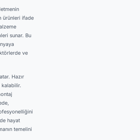
şletmenin
 ürünleri ifade
malzeme
mleri sunar. Bu
ünyaya
ktörlerde ve
atar. Hazır
alabilir.
ontaj
ede,
ofesyonelliğini
lde hayat
rmanın temelini