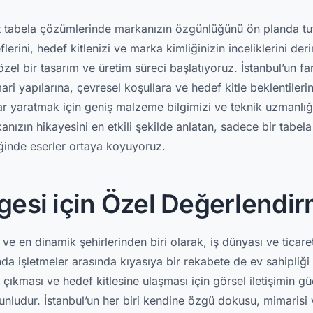
t tabela çözümlerinde markanızın özgünlüğünü ön planda tu
erini, hedef kitlenizi ve marka kimliğinizin inceliklerini der
el bir tasarım ve üretim süreci başlatıyoruz. İstanbul’un far
ari yapılarına, çevresel koşullara ve hedef kitle beklentiler
lar yaratmak için geniş malzeme bilgimizi ve teknik uzmanlığ
nızın hikayesini en etkili şekilde anlatan, sadece bir tabela
iğinde eserler ortaya koyuyoruz.
lgesi için Özel Değerlendi
ve en dinamik şehirlerinden biri olarak, iş dünyası ve ticaret
da işletmeler arasında kıyasıya bir rekabete de ev sahipliği
çıkması ve hedef kitlesine ulaşması için görsel iletişimin g
runludur. İstanbul’un her biri kendine özgü dokusu, mimaris