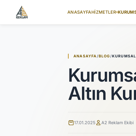
İçeriğe atla
ANASAYFA
HIZMETLER
KURUM
ANASAYFA
/
BLOG
/
KURUMSAL 
Kurumsa
Altın Ku
17.01.2025
A2 Reklam Ekibi