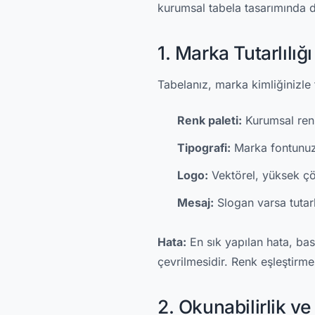
kurumsal tabela tasarımında d
1. Marka Tutarlılığı
Tabelanız, marka kimliğinizle
Renk paleti:
Kurumsal renkl
Tipografi:
Marka fontunuzu
Logo:
Vektörel, yüksek çö
Mesaj:
Slogan varsa tutarl
Hata:
En sık yapılan hata, bas
çevrilmesidir. Renk eşleştirmes
2. Okunabilirlik v