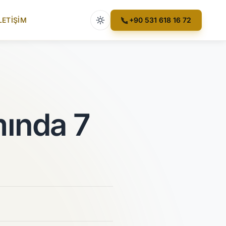
Açık tema etkin
LETIŞIM
+90 531 618 16 72
mında 7