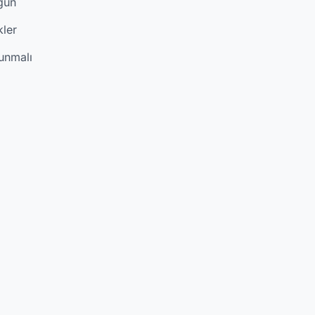
gun
kler
lunmalı