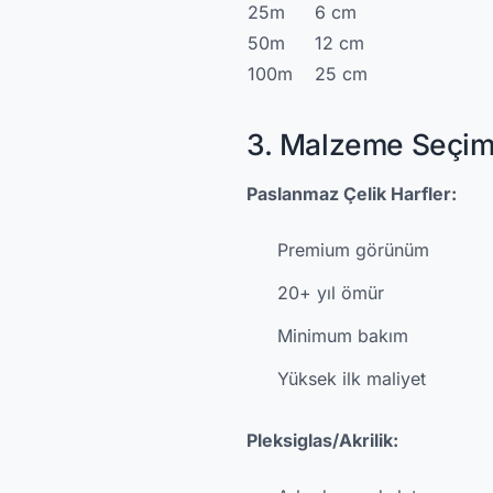
25m
6 cm
50m
12 cm
100m
25 cm
3. Malzeme Seçim
Paslanmaz Çelik Harfler:
Premium görünüm
20+ yıl ömür
Minimum bakım
Yüksek ilk maliyet
Pleksiglas/Akrilik: