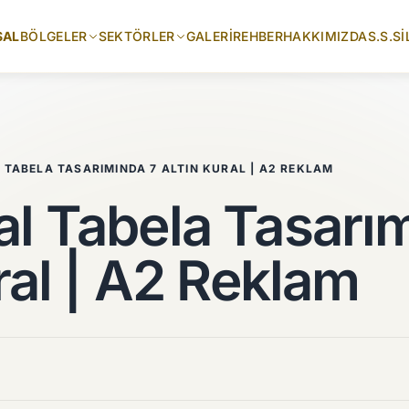
SAL
BÖLGELER
SEKTÖRLER
GALERI
REHBER
HAKKIMIZDA
S.S.S
İ
TABELA TASARIMINDA 7 ALTIN KURAL | A2 REKLAM
l Tabela Tasarı
ral | A2 Reklam