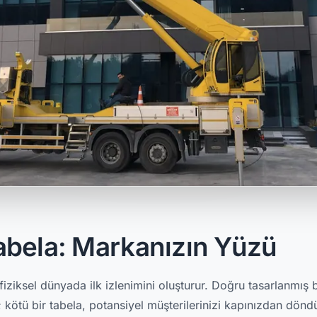
abela: Markanızın Yüzü
fiziksel dünyada ilk izlenimini oluşturur. Doğru tasarlanmış b
 kötü bir tabela, potansiyel müşterilerinizi kapınızdan döndür