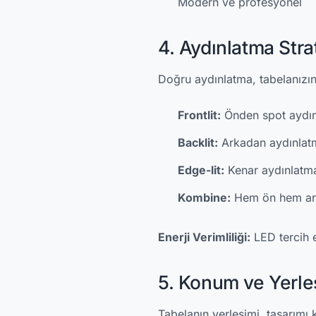
Modern ve profesyonel
4. Aydınlatma Strat
Doğru aydınlatma, tabelanızın e
Frontlit:
Önden spot aydın
Backlit:
Arkadan aydınlatm
Edge-lit:
Kenar aydınlatm
Kombine:
Hem ön hem ar
Enerji Verimliliği:
LED tercih 
5. Konum ve Yerle
Tabelanın yerleşimi, tasarımı 