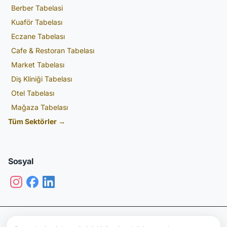
Berber Tabelasi
Kuaför Tabelası
Eczane Tabelası
Cafe & Restoran Tabelası
Market Tabelası
Diş Kliniği Tabelası
Otel Tabelası
Mağaza Tabelası
Tüm Sektörler →
Sosyal
© 2026 A2 Reklam. Tüm hakları saklıdır. | SEO & Web Tasarım
Ömer