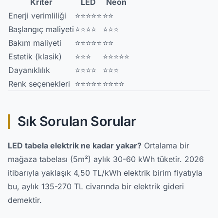
Kriter
LED
Neon
Enerji verimliliği
⭐⭐⭐⭐⭐
⭐⭐
Başlangıç maliyeti
⭐⭐⭐⭐
⭐⭐⭐
Bakım maliyeti
⭐⭐⭐⭐⭐
⭐⭐
Estetik (klasik)
⭐⭐⭐
⭐⭐⭐⭐⭐
Dayanıklılık
⭐⭐⭐⭐
⭐⭐⭐
Renk seçenekleri
⭐⭐⭐⭐⭐
⭐⭐⭐⭐
Sık Sorulan Sorular
LED tabela elektrik ne kadar yakar?
Ortalama bir
mağaza tabelası (5m²) aylık 30-60 kWh tüketir. 2026
itibarıyla yaklaşık 4,50 TL/kWh elektrik birim fiyatıyla
bu, aylık 135-270 TL civarında bir elektrik gideri
demektir.