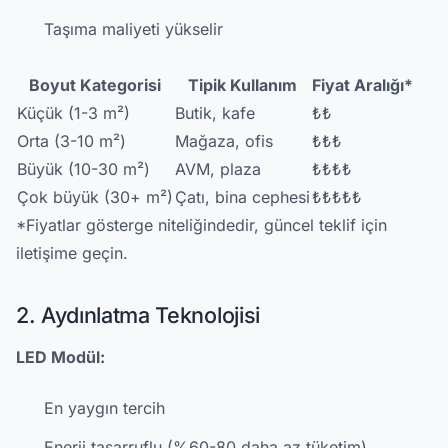
Taşıma maliyeti yükselir
Boyut Kategorisi
Tipik Kullanım
Fiyat Aralığı*
Küçük (1-3 m²)
Butik, kafe
₺₺
Orta (3-10 m²)
Mağaza, ofis
₺₺₺
Büyük (10-30 m²)
AVM, plaza
₺₺₺₺
Çok büyük (30+ m²)
Çatı, bina cephesi
₺₺₺₺₺
*Fiyatlar gösterge niteliğindedir, güncel teklif için
iletişime geçin.
2. Aydınlatma Teknolojisi
LED Modül:
En yaygın tercih
Enerji tasarruflu (%60-80 daha az tüketim)