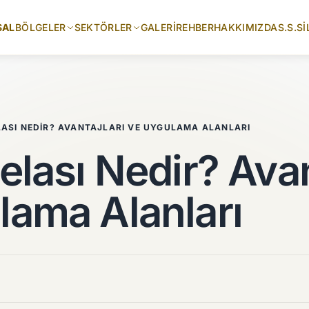
SAL
BÖLGELER
SEKTÖRLER
GALERI
REHBER
HAKKIMIZDA
S.S.S
İ
LASI NEDIR? AVANTAJLARI VE UYGULAMA ALANLARI
elası Nedir? Avan
lama Alanları