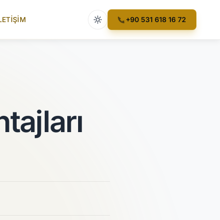
Açık tema etkin
LETIŞIM
+90 531 618 16 72
tajları