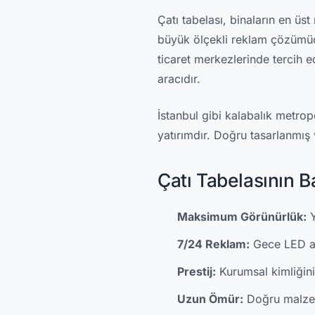
Çatı tabelası, binaların en ü
büyük ölçekli reklam çözümüdü
ticaret merkezlerinde tercih ed
aracıdır.
İstanbul gibi kalabalık metropo
yatırımdır. Doğru tasarlanmış 
Çatı Tabelasının Ba
Maksimum Görünürlük:
Y
7/24 Reklam:
Gece LED ayd
Prestij:
Kurumsal kimliğini
Uzun Ömür:
Doğru malzem