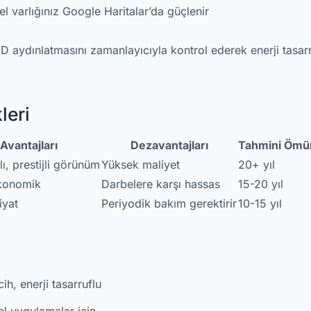
el varlığınız Google Haritalar’da güçlenir
D aydınlatmasını zamanlayıcıyla kontrol ederek enerji tasar
leri
Avantajları
Dezavantajları
Tahmini Ömü
ı, prestijli görünüm
Yüksek maliyet
20+ yıl
ekonomik
Darbelere karşı hassas
15-20 yıl
iyat
Periyodik bakım gerektirir
10-15 yıl
ih, enerji tasarruflu