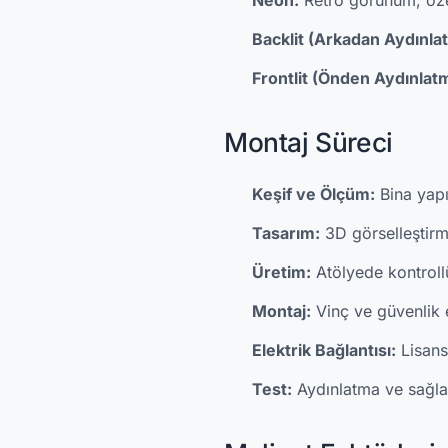
Neon:
Retro görünüm, öze
Backlit (Arkadan Aydınlat
Frontlit (Önden Aydınlatm
Montaj Süreci
Keşif ve Ölçüm:
Bina yapı
Tasarım:
3D görselleştir
Üretim:
Atölyede kontroll
Montaj:
Vinç ve güvenlik 
Elektrik Bağlantısı:
Lisansl
Test:
Aydınlatma ve sağla