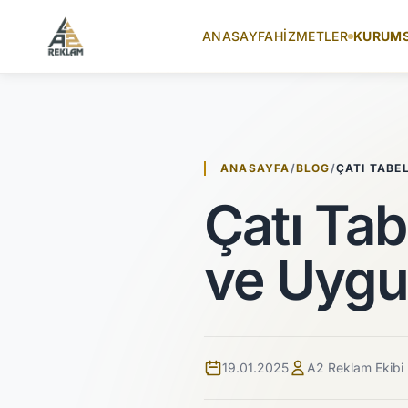
İçeriğe atla
ANASAYFA
HIZMETLER
KURUM
ANASAYFA
/
BLOG
/
ÇATI TABE
Çatı Tab
ve Uygu
19.01.2025
A2 Reklam Ekibi