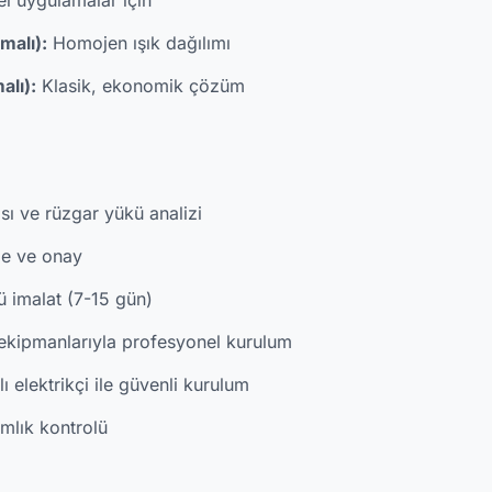
l uygulamalar için
malı):
Homojen ışık dağılımı
alı):
Klasik, ekonomik çözüm
sı ve rüzgar yükü analizi
me ve onay
ü imalat (7-15 gün)
ekipmanlarıyla profesyonel kurulum
ı elektrikçi ile güvenli kurulum
mlık kontrolü