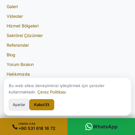
Galeri
Videolar
Hizmet Bölgeleri
Sektörel Çözümler
Referanslar
Blog
Yorum Bırakın
Hakkımızda
İletişim
Bu web sitesi deneyiminizi iyileştirmek için çerezler
kullanmaktadır.
Çerez Politikası
Ayarlar
Kabul Et
İletişim
HEMEN ARA
Şirintepe, Açelya Sokağı Ugur Apt No:4/a, 34415
WhatsApp
+90 531 618 16 72
Kâğıthane/İstanbul, Türkiye