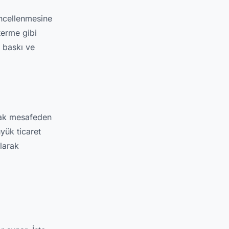
üncellenmesine
terme gibi
 baskı ve
zak mesafeden
üyük ticaret
larak