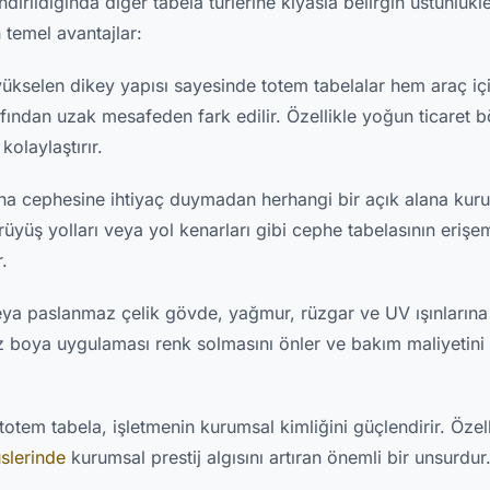
rıldığında diğer tabela türlerine kıyasla belirgin üstünlükle
 temel avantajlar:
kselen dikey yapısı sayesinde totem tabelalar hem araç iç
fından uzak mesafeden fark edilir. Özellikle yoğun ticaret b
kolaylaştırır.
na cephesine ihtiyaç duymadan herhangi bir açık alana kurula
ürüyüş yolları veya yol kenarları gibi cephe tabelasının erişe
.
eya paslanmaz çelik gövde, yağmur, rüzgar ve UV ışınlarına
 toz boya uygulaması renk solmasını önler ve bakım maliyeti
otem tabela, işletmenin kurumsal kimliğini güçlendirir. Özel
slerinde
kurumsal prestij algısını artıran önemli bir unsurdur