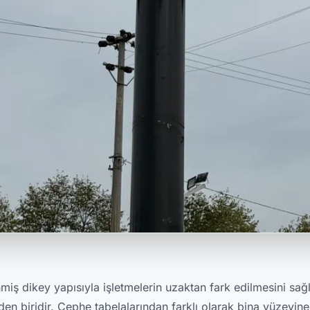
iş dikey yapısıyla işletmelerin uzaktan fark edilmesini sağl
n biridir. Cephe tabelalarından farklı olarak bina yüzeyine