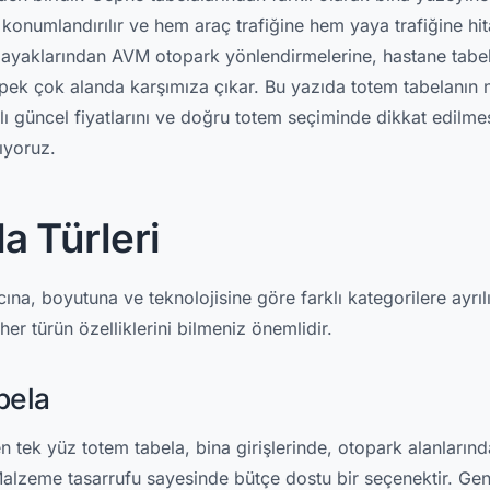
konumlandırılır ve hem araç trafiğine hem yaya trafiğine hit
iş ayaklarından AVM otopark yönlendirmelerine, hastane tabe
ar pek çok alanda karşımıza çıkar. Bu yazıda totem tabelanın
 yılı güncel fiyatlarını ve doğru totem seçiminde dikkat edilm
lıyoruz.
a Türleri
na, boyutuna ve teknolojisine göre farklı kategorilere ayrılı
r türün özelliklerini bilmeniz önemlidir.
bela
 tek yüz totem tabela, bina girişlerinde, otopark alanların
 Malzeme tasarrufu sayesinde bütçe dostu bir seçenektir. Gene