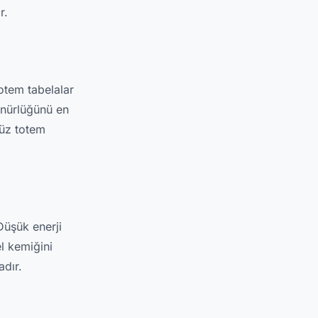
r.
totem tabelalar
ünürlüğünü en
yüz totem
Düşük enerji
l kemiğini
dır.