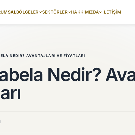
RUMSAL
BÖLGELER
SEKTÖRLER
HAKKIMIZDA
İLETIŞIM
ELA NEDIR? AVANTAJLARI VE FIYATLARI
bela Nedir? Avan
arı
i