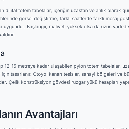
 dijital totem tabelalar, içeriğin uzaktan ve anlık olarak g
erinde görsel değiştirme, farklı saatlerde farklı mesaj gös
na uygundur. Başlangıç maliyeti yüksek olsa da uzun vadede
aldırır.
la
ıp 12-15 metreye kadar ulaşabilen pylon totem tabelalar, u
için tasarlanır. Otoyol kenarı tesisler, sanayi bölgeleri ve b
der. Çelik konstrüksiyon gövdesi rüzgar yükü hesapları yapı
anın Avantajları