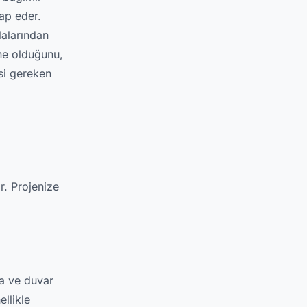
ap eder.
lalarından
 ne olduğunu,
esi gereken
r. Projenize
da ve duvar
llikle