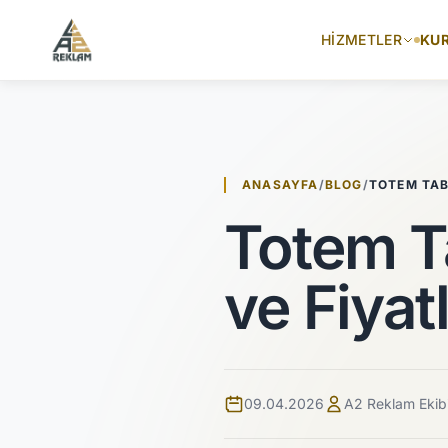
İçeriğe atla
HIZMETLER
KU
ANASAYFA
/
BLOG
/
TOTEM TAB
Totem Ta
ve Fiyatl
09.04.2026
A2 Reklam Ekib