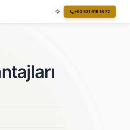
Açık tema etkin
+90 531 618 16 72
tajları