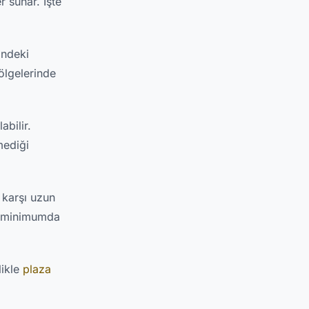
r sunar. İşte
indeki
ölgelerinde
bilir.
mediği
 karşı uzun
ni minimumda
likle
plaza
.