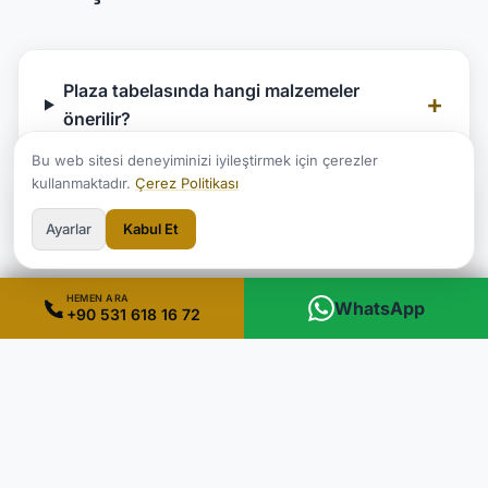
Plaza tabelasında hangi malzemeler
+
önerilir?
Bu web sitesi deneyiminizi iyileştirmek için çerezler
kullanmaktadır.
Çerez Politikası
+
Plaza giriş logosu boyutu ne olmalı?
Ayarlar
Kabul Et
HEMEN ARA
WhatsApp
+90 531 618 16 72
+
Kat yönlendirme sistemi nasıl planlanır?
+
Plaza tabelası için ne kadar süre gerekir?