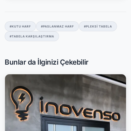
#KUTU HARF
#PASLANMAZ HARF
#PLEKSI TABELA
#TABELA KARŞILAŞTIRMA
Bunlar da İlginizi Çekebilir