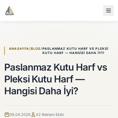
İçeriğe atla
ANASAYFA
/
BLOG
/
PASLANMAZ KUTU HARF VS PLEKSI
KUTU HARF — HANGISI DAHA İYI?
Paslanmaz Kutu Harf vs
Pleksi Kutu Harf —
Hangisi Daha İyi?
09.04.2026
A2 Reklam Ekibi