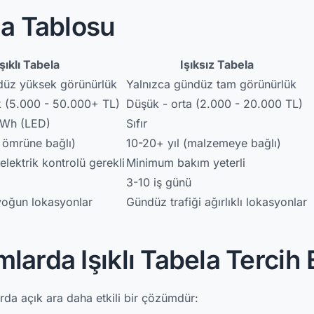
ma Tablosu
Işıklı Tabela
Işıksız Tabela
düz yüksek görünürlük
Yalnızca gündüz tam görünürlük
k (5.000 - 50.000+ TL)
Düşük - orta (2.000 - 20.000 TL)
kWh (LED)
Sıfır
D ömrüne bağlı)
10-20+ yıl (malzemeye bağlı)
elektrik kontrolü gerekli
Minimum bakım yeterli
3-10 iş günü
 yoğun lokasyonlar
Gündüz trafiği ağırlıklı lokasyonlar
arda Işıklı Tabela Tercih 
larda açık ara daha etkili bir çözümdür: