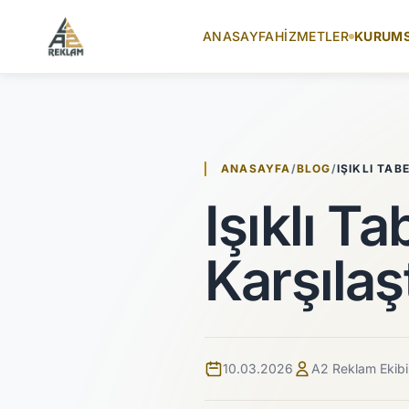
İçeriğe atla
ANASAYFA
HIZMETLER
KURUM
ANASAYFA
/
BLOG
/
IŞIKLI TAB
Işıklı T
Karşılaş
10.03.2026
A2 Reklam Ekibi