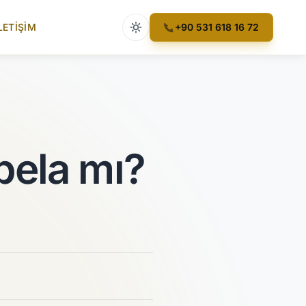
Açık tema etkin
LETIŞIM
+90 531 618 16 72
abela mı?