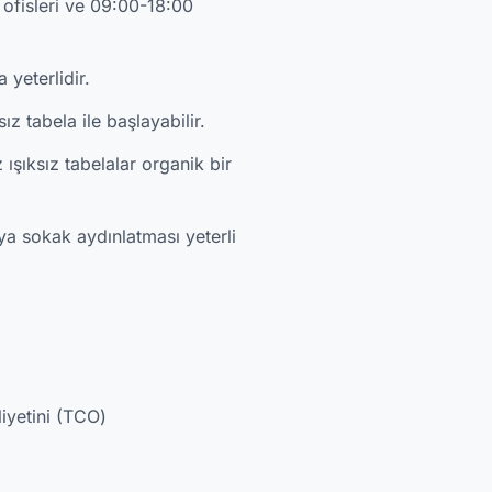
 ofisleri ve 09:00-18:00
 yeterlidir.
ız tabela ile başlayabilir.
şıksız tabelalar organik bir
a sokak aydınlatması yeterli
iyetini (TCO)