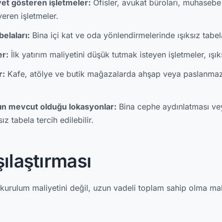
yet gösteren işletmeler:
Ofisler, avukat büroları, muhasebe
eren işletmeler.
elaları:
Bina içi kat ve oda yönlendirmelerinde ışıksız tabela
er:
İlk yatırım maliyetini düşük tutmak isteyen işletmeler, ışıks
r:
Kafe, atölye ve butik mağazalarda ahşap veya paslanmaz ı
ın mevcut olduğu lokasyonlar:
Bina cephe aydınlatması vey
ız tabela tercih edilebilir.
ılaştırması
 kurulum maliyetini değil, uzun vadeli toplam sahip olma mal