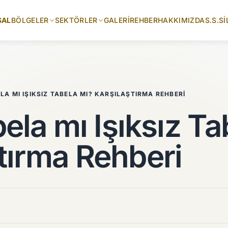
SAL
BÖLGELER
SEKTÖRLER
GALERI
REHBER
HAKKIMIZDA
S.S.S
İ
ELA MI IŞIKSIZ TABELA MI? KARŞILAŞTIRMA REHBERI
abela mı Işıksız T
tırma Rehberi