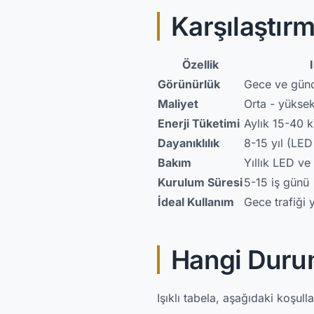
Karşılaştır
Özellik
Görünürlük
Gece ve gün
Maliyet
Orta - yükse
Enerji Tüketimi
Aylık 15-40 
Dayanıklılık
8-15 yıl (LE
Bakım
Yıllık LED ve 
Kurulum Süresi
5-15 iş günü
İdeal Kullanım
Gece trafiği
Hangi Duruml
Işıklı tabela, aşağıdaki koşul