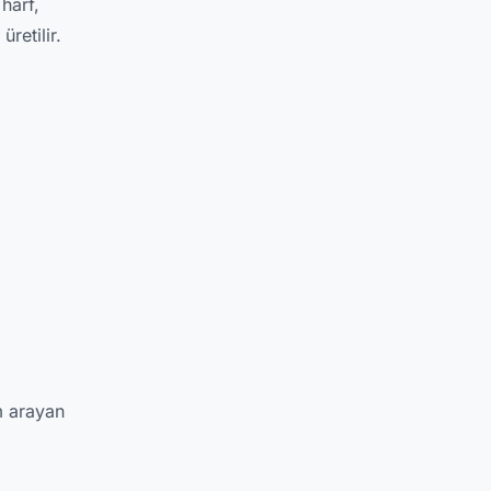
harf,
retilir.
m arayan