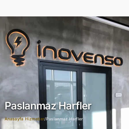
Paslanmaz Harfler
Anasayfa
/
Hizmetler
/
Paslanmaz Harfler