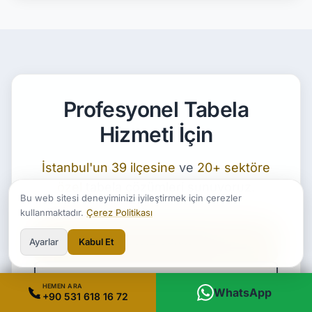
Profesyonel Tabela
Hizmeti İçin
İstanbul'un 39 ilçesine
ve
20+ sektöre
özel
tabela çözümleri sunuyoruz.
Bu web sitesi deneyiminizi iyileştirmek için çerezler
kullanmaktadır.
Çerez Politikası
Ücretsiz Teklif Al
Ayarlar
Kabul Et
Hizmet Bölgeleri
HEMEN ARA
WhatsApp
+90 531 618 16 72