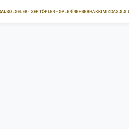
SAL
BÖLGELER
SEKTÖRLER
GALERI
REHBER
HAKKIMIZDA
S.S.S
İ