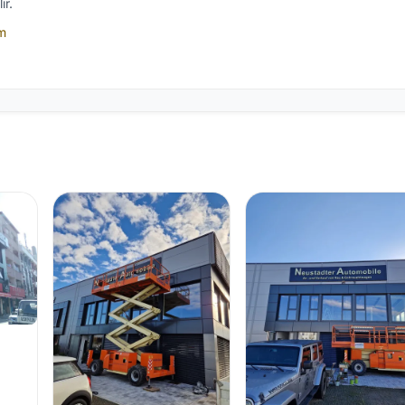
ir.
im