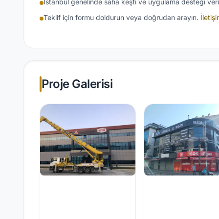
İstanbul genelinde saha keşfi ve uygulama desteği veril
Teklif için formu doldurun veya doğrudan arayın.
İletiş
Proje Galerisi