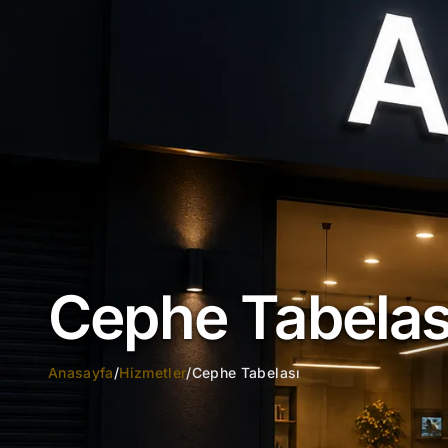
Cephe Tabelas
Anasayfa
/
Hizmetler
/
Cephe Tabelası