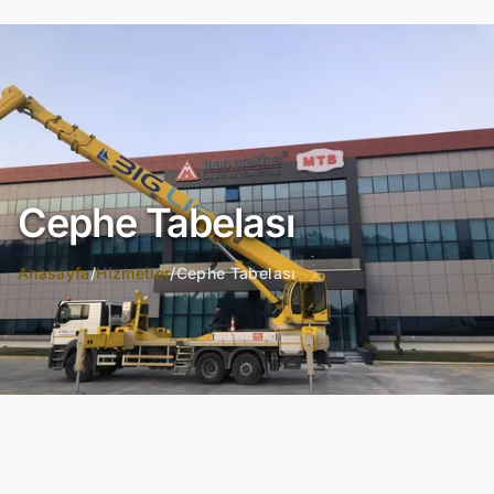
Cephe Tabelası
Anasayfa
/
Hizmetler
/
Cephe Tabelası