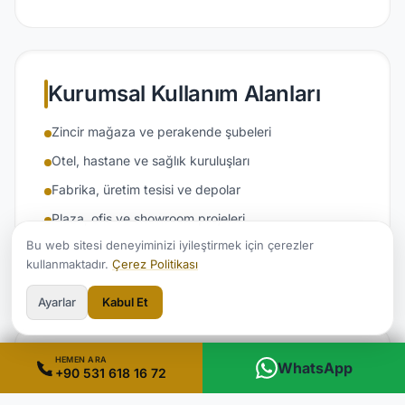
Kurumsal Kullanım Alanları
Zincir mağaza ve perakende şubeleri
Otel, hastane ve sağlık kuruluşları
Fabrika, üretim tesisi ve depolar
Plaza, ofis ve showroom projeleri
Bu web sitesi deneyiminizi iyileştirmek için çerezler
Eğitim kurumları ve kamu binaları
kullanmaktadır.
Çerez Politikası
Ayarlar
Kabul Et
HEMEN ARA
Malzeme ve Seçenekler
WhatsApp
+90 531 618 16 72