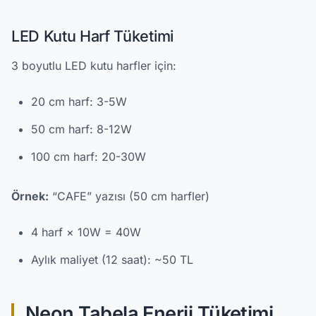
LED Kutu Harf Tüketimi
3 boyutlu LED kutu harfler için:
20 cm harf: 3-5W
50 cm harf: 8-12W
100 cm harf: 20-30W
Örnek:
“CAFE” yazısı (50 cm harfler)
4 harf × 10W = 40W
Aylık maliyet (12 saat): ~50 TL
Neon Tabela Enerji Tüketimi