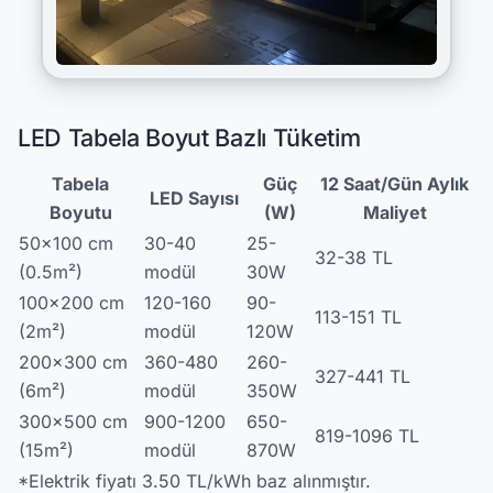
LED Tabela Boyut Bazlı Tüketim
Tabela
Güç
12 Saat/Gün Aylık
LED Sayısı
Boyutu
(W)
Maliyet
50x100 cm
30-40
25-
32-38 TL
(0.5m²)
modül
30W
100x200 cm
120-160
90-
113-151 TL
(2m²)
modül
120W
200x300 cm
360-480
260-
327-441 TL
(6m²)
modül
350W
300x500 cm
900-1200
650-
819-1096 TL
(15m²)
modül
870W
*Elektrik fiyatı 3.50 TL/kWh baz alınmıştır.